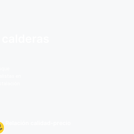
 calderas
usque
alistas en
stalación
Relación calidad-precio