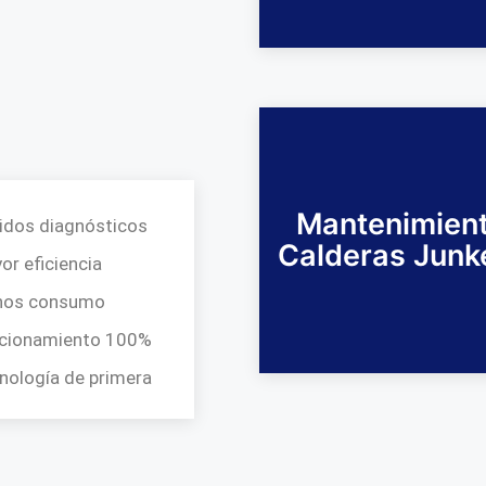
Mantenimien
idos diagnósticos
Calderas Junk
or eficiencia
nos consumo
cionamiento 100%
nología de primera