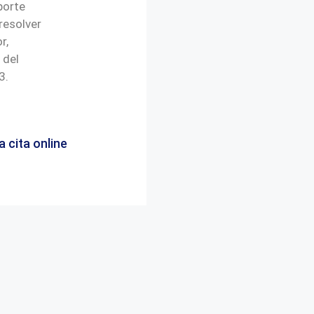
porte
resolver
r,
 del
3.
a cita online