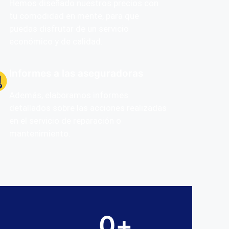
Hemos diseñado nuestros precios con
tu comodidad en mente, para que
puedas disfrutar de un servicio
económico y de calidad.
Informes a las aseguradoras
Además, elaboramos informes
detallados sobre las acciones realizadas
en el servicio de reparación o
mantenimiento.
0
+