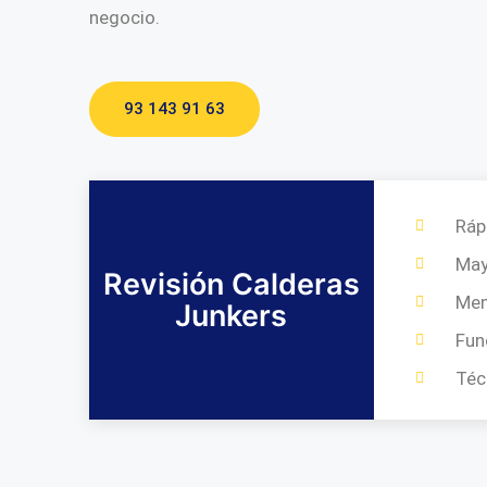
negocio.
93 143 91 63
Ráp
May
Revisión Calderas
Me
Junkers
Fun
Téc