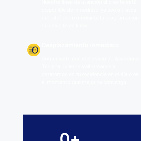
Nuestra línea de atención al cliente está
disponible de inmediato, ya sea a través
del teléfono o mediante la programación
de una cita en línea.
Desplazamiento inmediato
Comunícate con el Servicio de Asistencia
Técnica Junkers Vallromanes y
estaremos en tu residencia en el día o en
el momento que mejor te convenga.
0
+