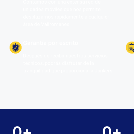
Contamos con una extensa red de
unidades móviles que nos permite
desplazarnos rápidamente a cualquier
área de Vallromanes.
Garantía por escrito
Después de recibir nuestros servicios
técnicos, podrás disfrutar de la
tranquilidad que proporciona la Junkers.
0
+
0
+