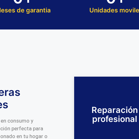
eses de garantia
Unidades movil
eras
es
Reparación
profesional
ar en consumo y
cción perfecta para
cionado en tu hogar o