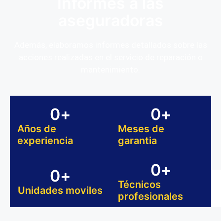
Informes a las
aseguradoras
Además, elaboramos informes detallados sobre las
acciones realizadas en el servicio de reparación o
mantenimiento.
0
+
0
+
Años de
Meses de
experiencia
garantia
0
+
0
+
Técnicos
Unidades moviles
profesionales