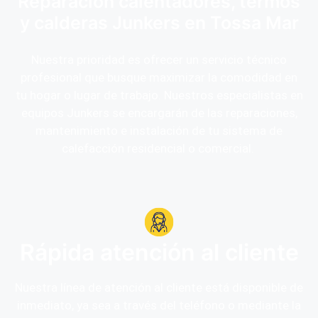
Reparación calentadores, termos
y calderas Junkers en Tossa Mar
Nuestra prioridad es ofrecer un servicio técnico
profesional que busque maximizar la comodidad en
tu hogar o lugar de trabajo. Nuestros especialistas en
equipos Junkers se encargarán de las reparaciones,
mantenimiento e instalación de tu sistema de
calefacción residencial o comercial.
Rápida atención al cliente
Nuestra línea de atención al cliente está disponible de
inmediato, ya sea a través del teléfono o mediante la