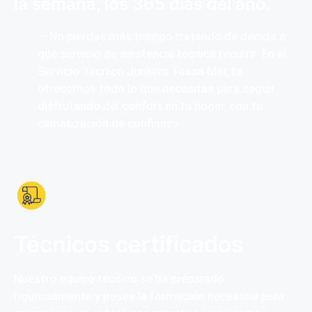
la semana, los 365 días del año.
— No pierdas más tiempo tratando de decidir a
qué servicio de asistencia técnica recurrir. En el
Servicio Técnico Junkers Tossa Mar, te
ofrecemos todo lo que necesitas para seguir
disfrutando del confort en tu hogar, con tu
climatización de confianza.
Técnicos certificados
Nuestro equipo técnico se ha preparado
rigurosamente y posee la formación necesaria para