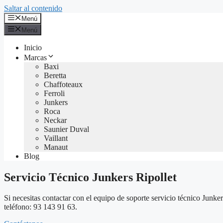
Saltar al contenido
Menú
Menú
Inicio
Marcas
Baxi
Beretta
Chaffoteaux
Ferroli
Junkers
Roca
Neckar
Saunier Duval
Vaillant
Manaut
Blog
Servicio Técnico Junkers Ripollet
Si necesitas contactar con el equipo de soporte servicio técnico Junke
teléfono: 93 143 91 63.