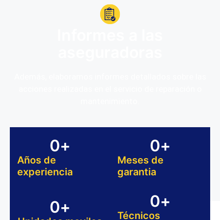
Informes a las
aseguradoras
Además, elaboramos informes detallados sobre las
acciones realizadas en el servicio de reparación o
mantenimiento.
0
+
0
+
Años de
Meses de
experiencia
garantia
0
+
0
+
Técnicos