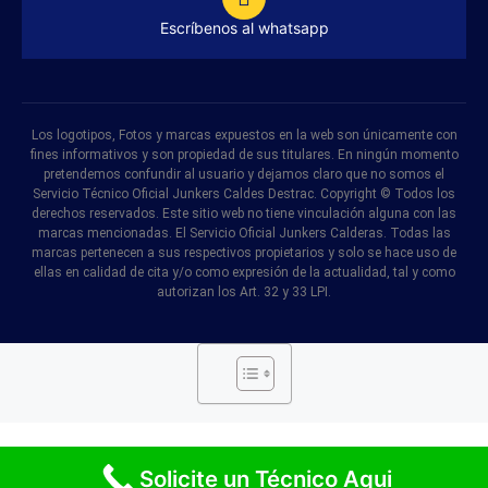
Escríbenos al whatsapp
Los logotipos, Fotos y marcas expuestos en la web son únicamente con
fines informativos y son propiedad de sus titulares. En ningún momento
pretendemos confundir al usuario y dejamos claro que no somos el
Servicio Técnico Oficial Junkers Caldes Destrac. Copyright © Todos los
derechos reservados. Este sitio web no tiene vinculación alguna con las
marcas mencionadas. El Servicio Oficial Junkers Calderas. Todas las
marcas pertenecen a sus respectivos propietarios y solo se hace uso de
ellas en calidad de cita y/o como expresión de la actualidad, tal y como
autorizan los Art. 32 y 33 LPI.
© Mejor servicio técnico 2026
Solicite un Técnico Aqui