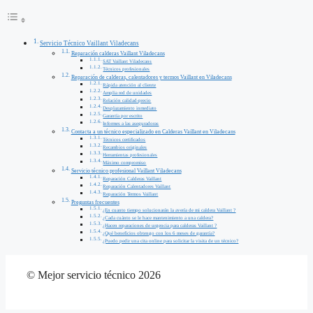
Servicio Técnico Vaillant Viladecans
Reparación calderas Vaillant Viladecans
SAT Vaillant Viladecans
Técnicos profesionales
Reparación de calderas, calentadores y termos Vaillant en Viladecans
Rápida atención al cliente
Amplia red de unidades
Relación calidad-precio
Desplazamiento inmediato
Garantía por escrito
Informes a las aseguradoras
Contacta a un técnico especializado en Calderas Vaillant en Viladecans
Técnicos certificados
Recambios originales
Herramientas profesionales
Máximo compromiso
Servicio técnico profesional Vaillant Viladecans
Reparación Calderas Vaillant
Reparación Calentadores Vaillant
Reparación Termos Vaillant
Preguntas frecuentes
¿En cuanto tiempo solucionarán la avería de mi caldera Vaillant ?
¿Cada cuánto se le hace mantenimiento a una caldera?
¿Hacen reparaciones de urgencia para calderas Vaillant ?
¿Qué beneficios obtengo con los 6 meses de garantía?
¿Puedo pedir una cita online para solicitar la visita de un técnico?
© Mejor servicio técnico 2026