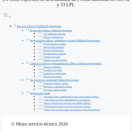
y 33 LPI.
Servicio Técnico Vaillant Esparraguera
Reparación calderas Vaillant Esparraguera
SAT Vaillant Esparraguera
Técnicos profesionales
Reparación de calderas, calentadores y termos Vaillant en Esparraguera
Rápida atención al cliente
Amplia red de unidades
Relación calidad-precio
Desplazamiento inmediato
Garantía por escrito
Informes a las aseguradoras
Contacta a un técnico especializado en Calderas Vaillant en Esparraguera
Técnicos certificados
Recambios originales
Herramientas profesionales
Máximo compromiso
Servicio técnico profesional Vaillant Esparraguera
Reparación Calderas Vaillant
Reparación Calentadores Vaillant
Reparación Termos Vaillant
Preguntas frecuentes
¿En cuanto tiempo solucionarán la avería de mi caldera Vaillant ?
¿Cada cuánto se le hace mantenimiento a una caldera?
¿Hacen reparaciones de urgencia para calderas Vaillant ?
¿Qué beneficios obtengo con los 6 meses de garantía?
¿Puedo pedir una cita online para solicitar la visita de un técnico?
© Mejor servicio técnico 2026