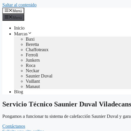
Saltar al contenido
Menú
Menú
Inicio
Marcas
Baxi
Beretta
Chaffoteaux
Ferroli
Junkers
Roca
Neckar
Saunier Duval
Vaillant
Manaut
Blog
Servicio Técnico Saunier Duval Viladecan
Pongamos a funcionar tu sistema de calefacción Saunier Duval y garant
Contáctanos