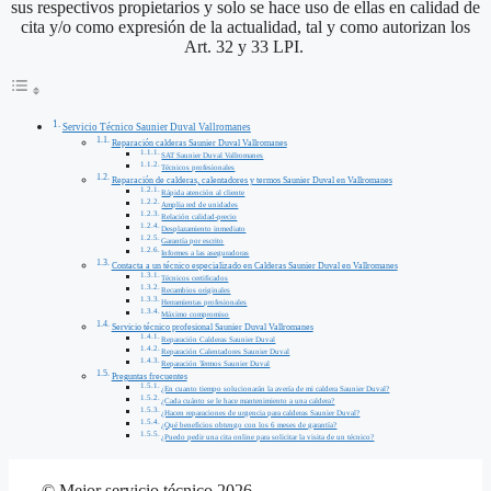
sus respectivos propietarios y solo se hace uso de ellas en calidad de
cita y/o como expresión de la actualidad, tal y como autorizan los
Art. 32 y 33 LPI.
Servicio Técnico Saunier Duval Vallromanes
Reparación calderas Saunier Duval Vallromanes
SAT Saunier Duval Vallromanes
Técnicos profesionales
Reparación de calderas, calentadores y termos Saunier Duval en Vallromanes
Rápida atención al cliente
Amplia red de unidades
Relación calidad-precio
Desplazamiento inmediato
Garantía por escrito
Informes a las aseguradoras
Contacta a un técnico especializado en Calderas Saunier Duval en Vallromanes
Técnicos certificados
Recambios originales
Herramientas profesionales
Máximo compromiso
Servicio técnico profesional Saunier Duval Vallromanes
Reparación Calderas Saunier Duval
Reparación Calentadores Saunier Duval
Reparación Termos Saunier Duval
Preguntas frecuentes
¿En cuanto tiempo solucionarán la avería de mi caldera Saunier Duval?
¿Cada cuánto se le hace mantenimiento a una caldera?
¿Hacen reparaciones de urgencia para calderas Saunier Duval?
¿Qué beneficios obtengo con los 6 meses de garantía?
¿Puedo pedir una cita online para solicitar la visita de un técnico?
© Mejor servicio técnico 2026