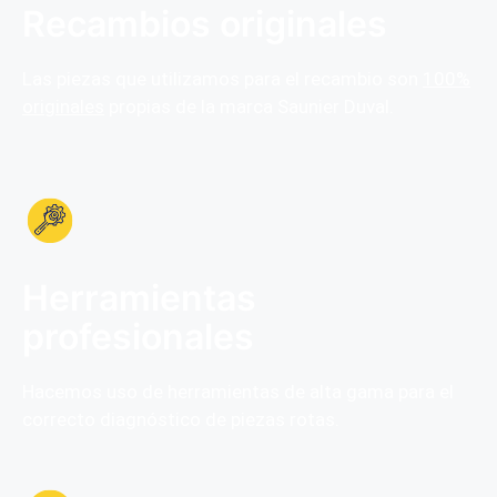
Recambios originales
Las piezas que utilizamos para el recambio son
100%
originales
propias de la marca Saunier Duval.
Herramientas
profesionales
Hacemos uso de herramientas de alta gama para el
correcto diagnóstico de piezas rotas.