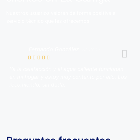
Nuestros usuarios valoran de forma positiva el
servicio técnico que les ofrecemos.
Fernando González
Santonix
Ya la calefacción y el agua caliente funcionan
en mi hogar y estoy muy contento por ello. Los
recomiendo, sin duda.