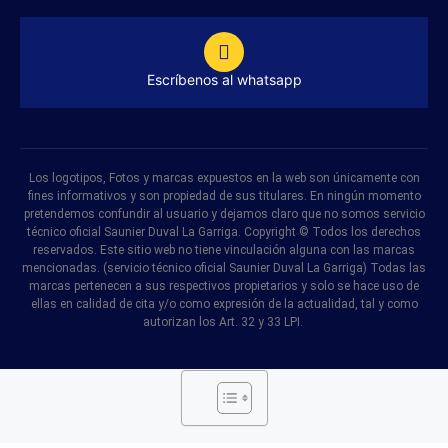
Escríbenos al whatsapp
Los logotipos, Fotos y marcas expuestos en la web son únicamente con
fines informativos y son propiedad de sus titulares. En ningún momento
pretendemos confundir al usuario y dejamos claro que no somos servicio
técnico oficial Saunier Duval La Garriga. Copyright © Todos los derechos
reservados. Este sitio web no tiene vinculación alguna con las marcas
mencionadas. (servicio técnico oficial Saunier Duval La Garriga) Todas las
marcas pertenecen a sus respectivos propietarios y solo se hace uso de
ellas en calidad de cita y/o como expresión de la actualidad, tal y como
autorizan los Art. 32 y 33 LPI.