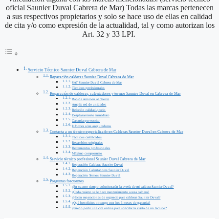
oficial Saunier Duval Cabrera de Mar) Todas las marcas pertenecen
a sus respectivos propietarios y solo se hace uso de ellas en calidad
de cita y/o como expresión de la actualidad, tal y como autorizan los
Art. 32 y 33 LPI.
Servicio Técnico Saunier Duval Cabrera de Mar
Reparación calderas Saunier Duval Cabrera de Mar
SAT Saunier Duval Cabrera de Mar
Técnicos profesionales
Reparación de calderas, calentadores y termos Saunier Duval en Cabrera de Mar
Rápida atención al cliente
Amplia red de unidades
Relación calidad-precio
Desplazamiento inmediato
Garantía por escrito
Informes a las aseguradoras
Contacta a un técnico especializado en Calderas Saunier Duval en Cabrera de Mar
Técnicos certificados
Recambios originales
Herramientas profesionales
Máximo compromiso
Servicio técnico profesional Saunier Duval Cabrera de Mar
Reparación Calderas Saunier Duval
Reparación Calentadores Saunier Duval
Reparación Termos Saunier Duval
Preguntas frecuentes
¿En cuanto tiempo solucionarán la avería de mi caldera Saunier Duval?
¿Cada cuánto se le hace mantenimiento a una caldera?
¿Hacen reparaciones de urgencia para calderas Saunier Duval?
¿Qué beneficios obtengo con los 6 meses de garantía?
¿Puedo pedir una cita online para solicitar la visita de un técnico?