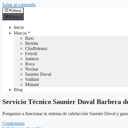
Saltar al contenido
Menú
Menú
Inicio
Marcas
Baxi
Beretta
Chaffoteaux
Ferroli
Junkers
Roca
Neckar
Saunier Duval
Vaillant
Manaut
Blog
Servicio Técnico Saunier Duval Barbera de
Pongamos a funcionar tu sistema de calefacción Saunier Duval y garant
Contáctanos