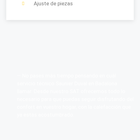
Ajuste de piezas
— No pases más tiempo pensando en cuál
servicio técnico Saunier Duval en Badalona
llamar. Desde nuestro SAT ofrecemos todo lo
necesario para que puedas seguir disfrutando del
confort en vuestro hogar, con la calefacción que
ya estás acostumbrado.