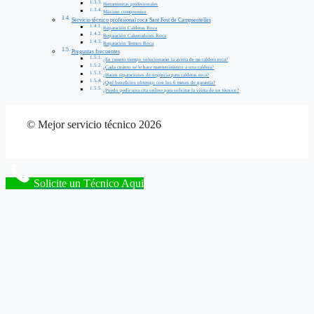
Herramientas profesionales
Máximo compromiso
Servicio técnico profesional roca Sant Fost de Campsentelles
Reparación Calderas Roca
Reparación Calentadores Roca
Reparación Termos Roca
Preguntas frecuentes
¿En cuanto tiempo solucionarán la avería de mi caldera roca?
¿Cada cuánto se le hace mantenimiento a una caldera?
¿Hacen reparaciones de urgencia para calderas roca?
¿Qué beneficios obtengo con los 6 meses de garantía?
¿Puedo pedir una cita online para solicitar la visita de un técnico?
© Mejor servicio técnico 2026
Solicite un Técnico Aqui