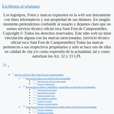
Escríbenos al whatsapp
Los logotipos, Fotos y marcas expuestos en la web son únicamente
con fines informativos y son propiedad de sus titulares. En ningún
momento pretendemos confundir al usuario y dejamos claro que no
somos servicio técnico oficial roca Sant Fost de Campsentelles.
Copyright © Todos los derechos reservados. Este sitio web no tiene
vinculación alguna con las marcas mencionadas. (servicio técnico
oficial roca Sant Fost de Campsentelles) Todas las marcas
pertenecen a sus respectivos propietarios y solo se hace uso de ellas
en calidad de cita y/o como expresión de la actualidad, tal y como
autorizan los Art. 32 y 33 LPI.
Servicio Técnico Roca Sant Fost de Campsentelles
Reparación calderas roca Sant Fost de Campsentelles
SAT Roca Sant Fost de Campsentelles
Técnicos profesionales
Reparación de calderas, calentadores y termos Roca en Sant Fost de Campsentelles
Rápida atención al cliente
Amplia red de unidades
Relación calidad-precio
Desplazamiento inmediato
Garantía por escrito
Informes a las aseguradoras
Contacta a un técnico especializado en Calderas Roca en Sant Fost de Campsentelles
Técnicos certificados
Recambios originales