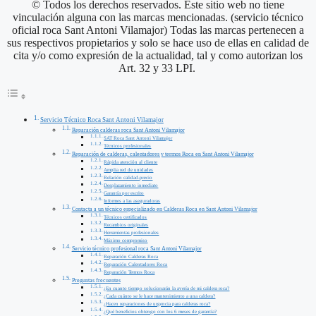
© Todos los derechos reservados. Este sitio web no tiene
vinculación alguna con las marcas mencionadas. (servicio técnico
oficial roca Sant Antoni Vilamajor) Todas las marcas pertenecen a
sus respectivos propietarios y solo se hace uso de ellas en calidad de
cita y/o como expresión de la actualidad, tal y como autorizan los
Art. 32 y 33 LPI.
Servicio Técnico Roca Sant Antoni Vilamajor
Reparación calderas roca Sant Antoni Vilamajor
SAT Roca Sant Antoni Vilamajor
Técnicos profesionales
Reparación de calderas, calentadores y termos Roca en Sant Antoni Vilamajor
Rápida atención al cliente
Amplia red de unidades
Relación calidad-precio
Desplazamiento inmediato
Garantía por escrito
Informes a las aseguradoras
Contacta a un técnico especializado en Calderas Roca en Sant Antoni Vilamajor
Técnicos certificados
Recambios originales
Herramientas profesionales
Máximo compromiso
Servicio técnico profesional roca Sant Antoni Vilamajor
Reparación Calderas Roca
Reparación Calentadores Roca
Reparación Termos Roca
Preguntas frecuentes
¿En cuanto tiempo solucionarán la avería de mi caldera roca?
¿Cada cuánto se le hace mantenimiento a una caldera?
¿Hacen reparaciones de urgencia para calderas roca?
¿Qué beneficios obtengo con los 6 meses de garantía?