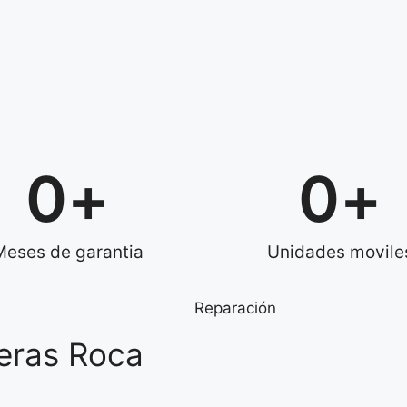
0
+
0
+
Meses de garantia
Unidades movile
Reparación
deras Roca