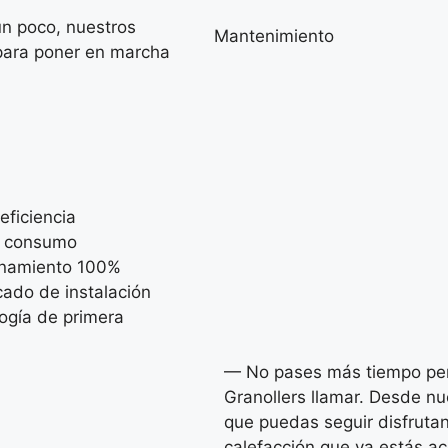
un poco, nuestros
Mantenimiento
 para poner en marcha
eficiencia
 consumo
onamiento 100%
icado de instalación
ogía de primera
— No pases más tiempo pens
Granollers llamar. Desde n
que puedas seguir disfrutan
calefacción que ya estás 