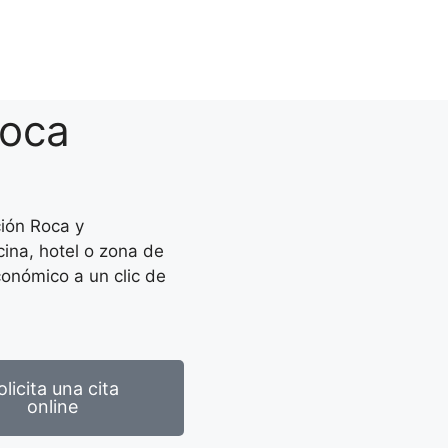
Roca
ión Roca y
cina, hotel o zona de
conómico a un clic de
olicita una cita
online