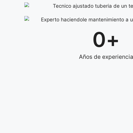
0
+
Años de experienci