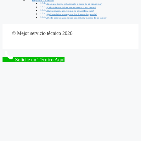
Preguntas frecuentes
¿En cuanto tiempo solucionarán la avería de mi caldera roca?
¿Cada cuánto se le hace mantenimiento a una caldera?
¿Hacen reparaciones de urgencia para calderas roca?
¿Qué beneficios obtengo con los 6 meses de garantía?
¿Puedo pedir una cita online para solicitar la visita de un técnico?
© Mejor servicio técnico 2026
Solicite un Técnico Aqui