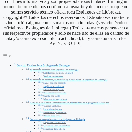
con fines informativos y son propiedad de sus titulares. En ningún
momento pretendemos confundir al usuario y dejamos claro que no
somos servicio técnico oficial roca Esplugues de Llobregat.
Copyright © Todos los derechos reservados. Este sitio web no tiene
vinculación alguna con las marcas mencionadas. (servicio técnico
oficial roca Esplugues de Llobregat) Todas las marcas pertenecen a
sus respectivos propietarios y solo se hace uso de ellas en calidad de
cita y/o como expresión de la actualidad, tal y como autorizan los
Art. 32 y 33 LPI.
Servicio Técnico Roca Esplugues de Llobregat
Reparación calderas roca Esplugues de Llobregat
SAT Roca Esplugues de Llobregat
Técnicos profesionales
Reparación de calderas, calentadores y termos Roca en Esplugues de Llobregat
Rápida atención al cliente
Amplia red de unidades
Relación calidad-precio
Desplazamiento inmediato
Garantía por escrito
Informes a las aseguradoras
Contacta a un técnico especializado en Calderas Roca en Esplugues de Llobregat
Técnicos certificados
Recambios originales
Herramientas profesionales
Máximo compromiso
Servicio técnico profesional roca Esplugues de Llobregat
Reparación Calderas Roca
Reparación Calentadores Roca
Reparación Termos Roca