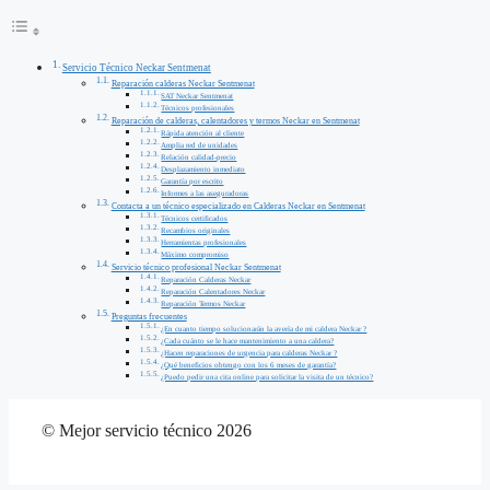
Servicio Técnico Neckar Sentmenat
Reparación calderas Neckar Sentmenat
SAT Neckar Sentmenat
Técnicos profesionales
Reparación de calderas, calentadores y termos Neckar en Sentmenat
Rápida atención al cliente
Amplia red de unidades
Relación calidad-precio
Desplazamiento inmediato
Garantía por escrito
Informes a las aseguradoras
Contacta a un técnico especializado en Calderas Neckar en Sentmenat
Técnicos certificados
Recambios originales
Herramientas profesionales
Máximo compromiso
Servicio técnico profesional Neckar Sentmenat
Reparación Calderas Neckar
Reparación Calentadores Neckar
Reparación Termos Neckar
Preguntas frecuentes
¿En cuanto tiempo solucionarán la avería de mi caldera Neckar ?
¿Cada cuánto se le hace mantenimiento a una caldera?
¿Hacen reparaciones de urgencia para calderas Neckar ?
¿Qué beneficios obtengo con los 6 meses de garantía?
¿Puedo pedir una cita online para solicitar la visita de un técnico?
© Mejor servicio técnico 2026