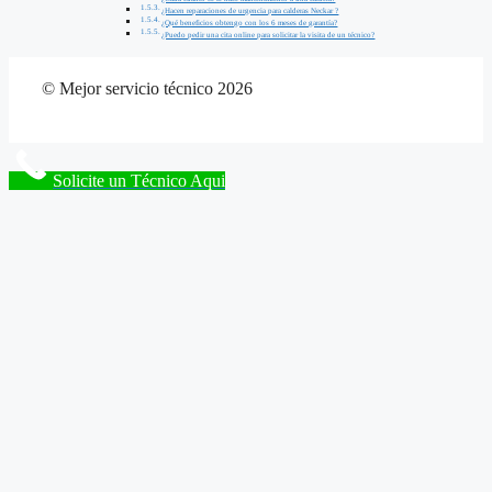
¿Hacen reparaciones de urgencia para calderas Neckar ?
¿Qué beneficios obtengo con los 6 meses de garantía?
¿Puedo pedir una cita online para solicitar la visita de un técnico?
© Mejor servicio técnico 2026
Solicite un Técnico Aqui