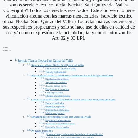
somos servicio técnico oficial Neckar Sant Quirze del Vallès.
Copyright © Todos los derechos reservados. Este sitio web no tiene
vinculación alguna con las marcas mencionadas. (servicio técnico
oficial Neckar Sant Quirze del Vallès) Todas las marcas pertenecen a
sus respectivos propietarios y solo se hace uso de ellas en calidad de
cita y/o como expresión de la actualidad, tal y como autorizan los
Art. 32 y 33 LPI.
Servicio Técnico Neckar Sant Quirze del Vallès
Reparación calderas Neckar Sant Quirze del Vallès
SAT Neckar Sant Quirze del Vallès
Técnicos profesionales
Reparación de calderas, calentadores y termos Neckar en Sant Quirze del Vallès
Rápida atención al cliente
Amplia red de unidades
Relación calidad-precio
Desplazamiento inmediato
Garantía por escrito
Informes a las aseguradoras
Contacta a un técnico especializado en Calderas Neckar en Sant Quirze del Vallès
Técnicos certificados
Recambios originales
Herramientas profesionales
Máximo compromiso
Servicio técnico profesional Neckar Sant Quirze del Vallès
Reparación Calderas Neckar
Reparación Calentadores Neckar
Reparación Termos Neckar
Preguntas frecuentes
¿En cuanto tiempo solucionarán la avería de mi caldera Neckar ?
¿Cada cuánto se le hace mantenimiento a una caldera?