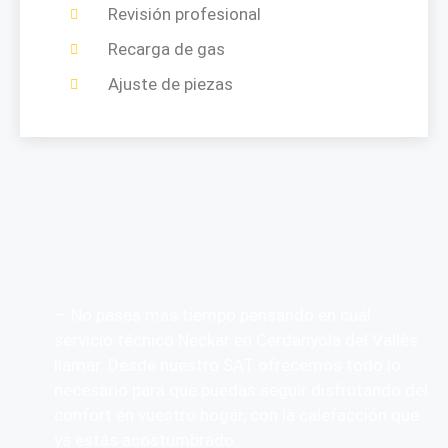
Revisión profesional
Recarga de gas
Ajuste de piezas
— No pases más tiempo pensando en cuál
servicio técnico Neckar en Cerdanyola del Vallès
llamar. Desde nuestro SAT ofrecemos todo lo
necesario para que puedas seguir disfrutando del
confort en vuestro hogar, con la calefacción que
ya estás acostumbrado.