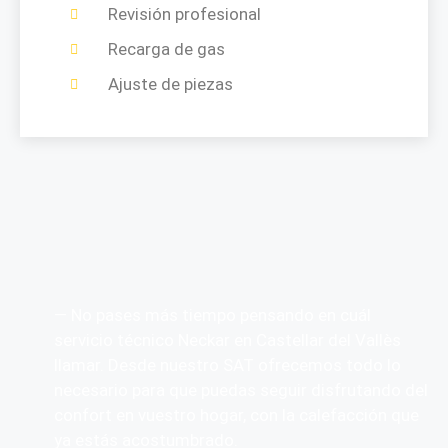
Revisión profesional
Recarga de gas
Ajuste de piezas
— No pases más tiempo pensando en cuál
servicio técnico Neckar en Castellar del Vallès
llamar. Desde nuestro SAT ofrecemos todo lo
necesario para que puedas seguir disfrutando del
confort en vuestro hogar, con la calefacción que
ya estás acostumbrado.