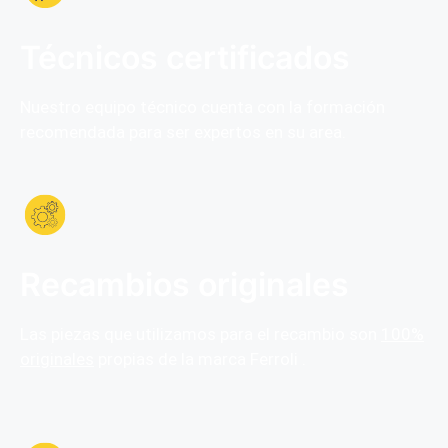
Técnicos certificados
Nuestro equipo técnico cuenta con la formación
recomendada para ser expertos en su area.
Recambios originales
Las piezas que utilizamos para el recambio son
100%
originales
propias de la marca Ferroli .