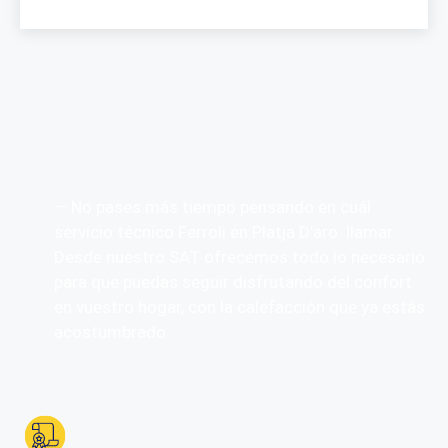
— No pases más tiempo pensando en cuál
servicio técnico Ferroli en Platja D’aro llamar.
Desde nuestro SAT ofrecemos todo lo necesario
para que puedas seguir disfrutando del confort
en vuestro hogar, con la calefacción que ya estás
acostumbrado.