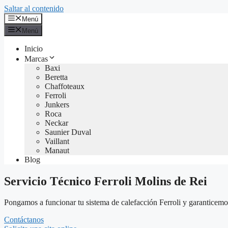
Saltar al contenido
Menú
Menú
Inicio
Marcas
Baxi
Beretta
Chaffoteaux
Ferroli
Junkers
Roca
Neckar
Saunier Duval
Vaillant
Manaut
Blog
Servicio Técnico Ferroli Molins de Rei
Pongamos a funcionar tu sistema de calefacción Ferroli y garanticemos 
Contáctanos