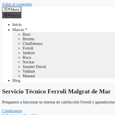
Saltar al contenido
Menú
Menú
Inicio
Marcas
Baxi
Beretta
Chaffoteaux
Ferroli
Junkers
Roca
Neckar
Saunier Duval
Vaillant
Manaut
Blog
Servicio Técnico Ferroli Malgrat de Mar
Pongamos a funcionar tu sistema de calefacción Ferroli y garanticemos 
Contáctanos