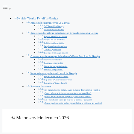
Servicio Técnico Ferroli La Garriga
Reparación calderas Ferroli La Garriga
SAT Ferroli La Garriga
Técnicos profesionales
Reparación de calderas, calentadores y termos Ferroli en La Garriga
Rápida atención al cliente
Amplia red de unidades
Relación calidad-precio
Desplazamiento inmediato
Garantía por escrito
Informes a las aseguradoras
Contacta a un técnico especializado en Calderas Ferroli en La Garriga
Técnicos certificados
Recambios originales
Herramientas profesionales
Máximo compromiso
Servicio técnico profesional Ferroli La Garriga
Reparación Calderas Ferroli
Reparación Calentadores Ferroli
Reparación Termos Ferroli
Preguntas frecuentes
¿En cuanto tiempo solucionarán la avería de mi caldera Ferroli ?
¿Cada cuánto se le hace mantenimiento a una caldera?
¿Hacen reparaciones de urgencia para calderas Ferroli?
¿Qué beneficios obtengo con los 6 meses de garantía?
¿Puedo pedir una cita online para solicitar la visita de un técnico?
© Mejor servicio técnico 2026