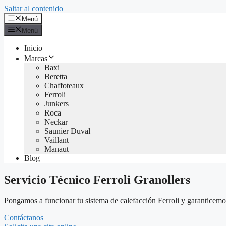
Saltar al contenido
Menú
Menú
Inicio
Marcas
Baxi
Beretta
Chaffoteaux
Ferroli
Junkers
Roca
Neckar
Saunier Duval
Vaillant
Manaut
Blog
Servicio Técnico Ferroli Granollers
Pongamos a funcionar tu sistema de calefacción Ferroli y garanticemos 
Contáctanos