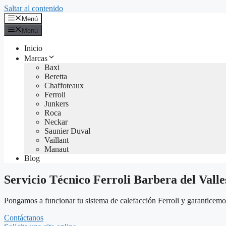
Saltar al contenido
Menú
Menú
Inicio
Marcas
Baxi
Beretta
Chaffoteaux
Ferroli
Junkers
Roca
Neckar
Saunier Duval
Vaillant
Manaut
Blog
Servicio Técnico Ferroli Barbera del Valle
Pongamos a funcionar tu sistema de calefacción Ferroli y garanticemos 
Contáctanos