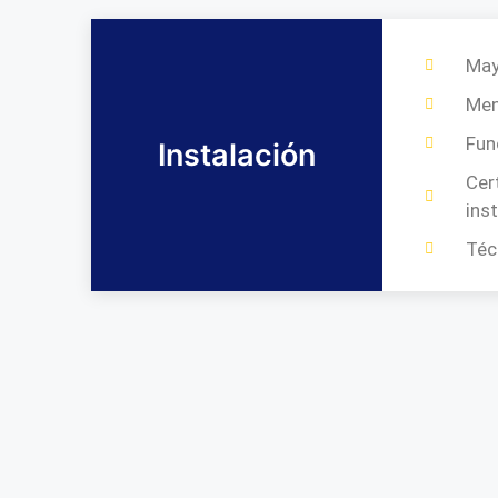
May
Me
Fun
Instalación
Cer
ins
Téc