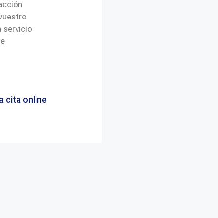
acción
vuestro
 servicio
de
a cita online