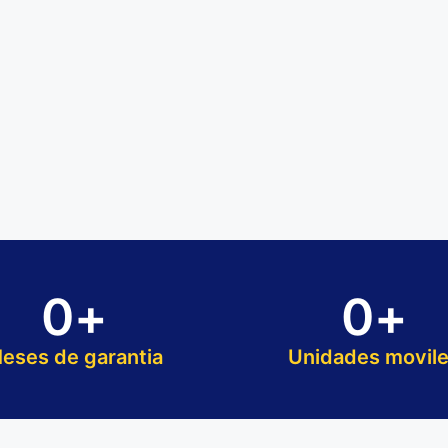
0
+
0
+
eses de garantia
Unidades movil