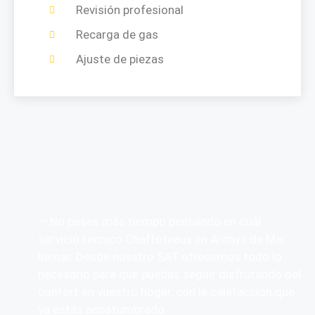
Revisión profesional
Recarga de gas
Ajuste de piezas
— No pases más tiempo pensando en cuál
servicio técnico Chaffoteaux en Arenys de Mar
llamar. Desde nuestro SAT ofrecemos todo lo
necesario para que puedas seguir disfrutando del
confort en vuestro hogar, con la calefacción que
ya estás acostumbrado.