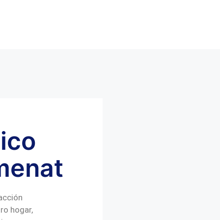
ico
menat
acción
ro hogar,