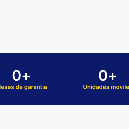
0
+
0
+
eses de garantia
Unidades movil