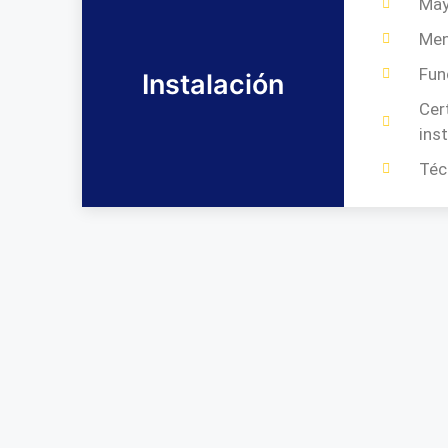
May
Me
Fun
Instalación
Cer
ins
Téc