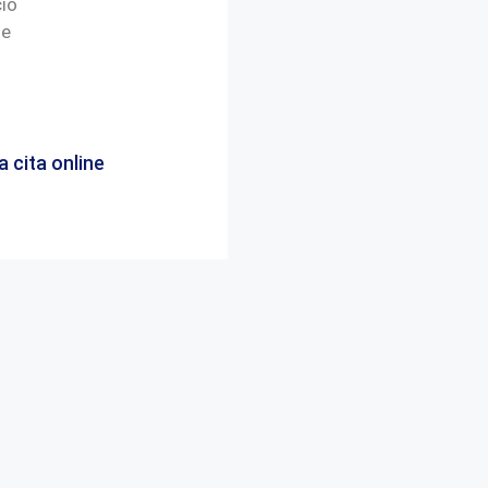
cio
de
a cita online