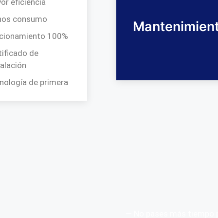
or eficiencia
nos consumo
Mantenimien
cionamiento 100%
tificado de
talación
nología de primera
— No pases más tiempo p