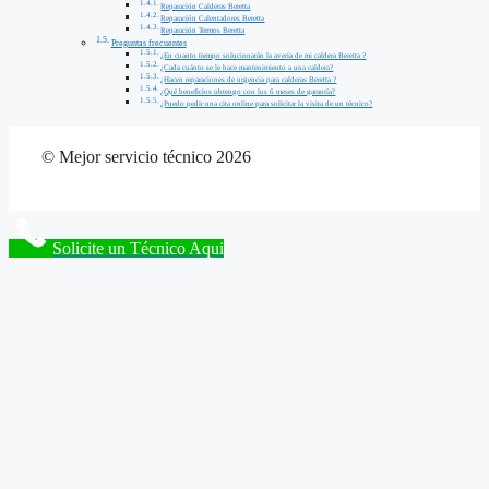
Reparación Calderas Beretta
Reparación Calentadores Beretta
Reparación Termos Beretta
Preguntas frecuentes
¿En cuanto tiempo solucionarán la avería de mi caldera Beretta ?
¿Cada cuánto se le hace mantenimiento a una caldera?
¿Hacen reparaciones de urgencia para calderas Beretta ?
¿Qué beneficios obtengo con los 6 meses de garantía?
¿Puedo pedir una cita online para solicitar la visita de un técnico?
© Mejor servicio técnico 2026
Solicite un Técnico Aqui