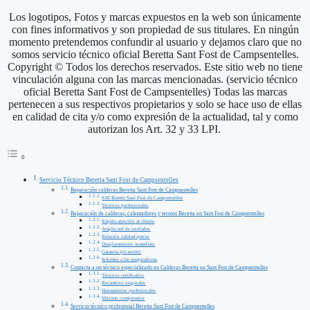
Los logotipos, Fotos y marcas expuestos en la web son únicamente
con fines informativos y son propiedad de sus titulares. En ningún
momento pretendemos confundir al usuario y dejamos claro que no
somos servicio técnico oficial Beretta Sant Fost de Campsentelles.
Copyright © Todos los derechos reservados. Este sitio web no tiene
vinculación alguna con las marcas mencionadas. (servicio técnico
oficial Beretta Sant Fost de Campsentelles) Todas las marcas
pertenecen a sus respectivos propietarios y solo se hace uso de ellas
en calidad de cita y/o como expresión de la actualidad, tal y como
autorizan los Art. 32 y 33 LPI.
Servicio Técnico Beretta Sant Fost de Campsentelles
Reparación calderas Beretta Sant Fost de Campsentelles
SAT Beretta Sant Fost de Campsentelles
Técnicos profesionales
Reparación de calderas, calentadores y termos Beretta en Sant Fost de Campsentelles
Rápida atención al cliente
Amplia red de unidades
Relación calidad-precio
Desplazamiento inmediato
Garantía por escrito
Informes a las aseguradoras
Contacta a un técnico especializado en Calderas Beretta en Sant Fost de Campsentelles
Técnicos certificados
Recambios originales
Herramientas profesionales
Máximo compromiso
Servicio técnico profesional Beretta Sant Fost de Campsentelles