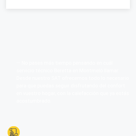
— No pases más tiempo pensando en cuál
servicio técnico Beretta en Montmeló llamar.
Desde nuestro SAT ofrecemos todo lo necesario
para que puedas seguir disfrutando del confort
en vuestro hogar, con la calefacción que ya estás
acostumbrado.