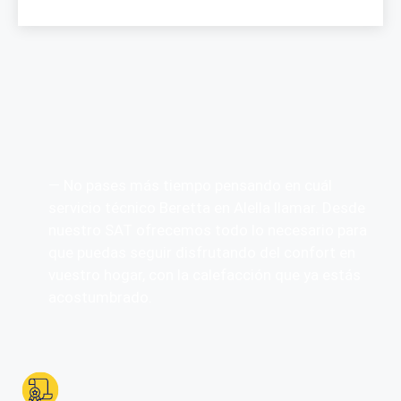
— No pases más tiempo pensando en cuál
servicio técnico Beretta en Alella llamar. Desde
nuestro SAT ofrecemos todo lo necesario para
que puedas seguir disfrutando del confort en
vuestro hogar, con la calefacción que ya estás
acostumbrado.