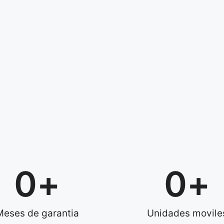
0
+
0
+
Meses de garantia
Unidades movile