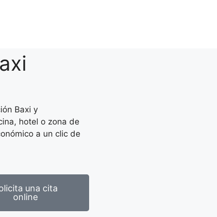
axi
ión Baxi y
cina, hotel o zona de
conómico a un clic de
olicita una cita
online