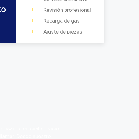
to
Revisión profesional
Recarga de gas
Ajuste de piezas
ensando en cuál servicio
l llamar. Desde nuestro