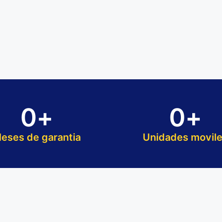
0
+
0
+
eses de garantia
Unidades movil