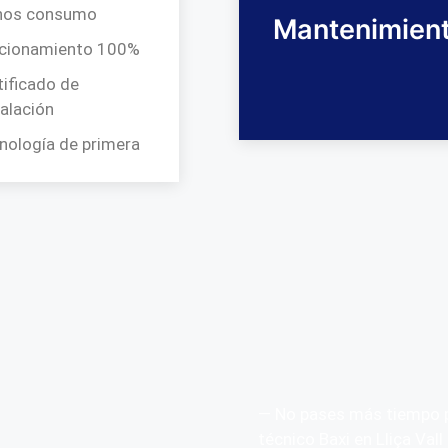
nos consumo
Mantenimien
cionamiento 100%
tificado de
talación
nología de primera
— No pases más tiempo p
técnico Baxi en Lliça Val