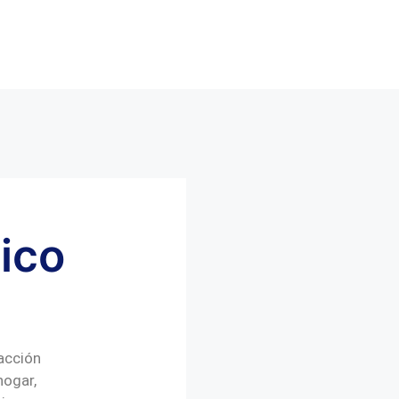
ico
l
acción
hogar,