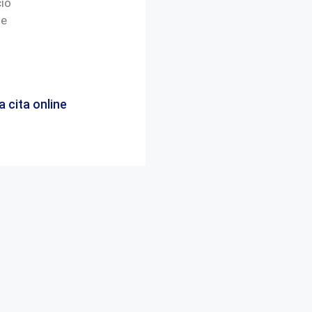
cio
de
a cita online