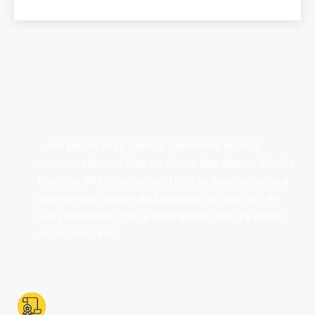
— No pases más tiempo pensando en cuál
servicio técnico Baxi en Canet Mar llamar. Desde
nuestro SAT ofrecemos todo lo necesario para
que puedas seguir disfrutando del confort en
vuestro hogar, con la calefacción que ya estás
acostumbrado.