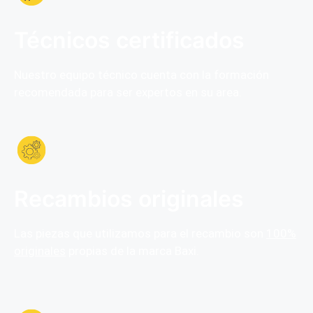
Técnicos certificados
Nuestro equipo técnico cuenta con la formación
recomendada para ser expertos en su area.
Recambios originales
Las piezas que utilizamos para el recambio son
100%
originales
propias de la marca Baxi.