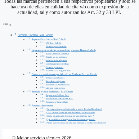
Todas las marcas pertenecen a sus respectivos propietarios y solo se
hace uso de ellas en calidad de cita y/o como expresión de la
actualidad, tal y como autorizan los Art. 32 y 33 LPI.
Servicio Técnico Baxi Cabrils
Reparación calderas Baxi Cabrils
SAT Baxi Cabrils
Técnicos profesionales
Reparación de calderas, calentadores y termos Baxi en Cabrils
Rápida atención al cliente
Amplia red de unidades
Relación calidad-precio
Desplazamiento inmediato
Garantía por escrito
Informes a las aseguradoras
Contacta a un técnico especializado en Calderas Baxi en Cabrils
Técnicos certificados
Recambios originales
Herramientas profesionales
Máximo compromiso
Servicio técnico profesional Baxi Cabrils
Reparación Calderas Baxi
Reparación Calentadores Baxi
Reparación Termos Baxi
Preguntas frecuentes
¿En cuanto tiempo solucionarán la avería de mi caldera Baxi ?
¿Cada cuánto se le hace mantenimiento a una caldera?
¿Hacen reparaciones de urgencia para calderas Baxi ?
¿Qué beneficios obtengo con los 6 meses de garantía?
¿Puedo pedir una cita online para solicitar la visita de un técnico?
© Mejor servicio técnico 2026